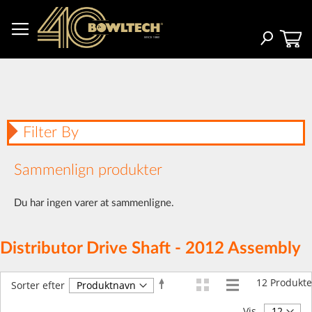
Skip
to
Content
Search
Filter By
Sammenlign produkter
Du har ingen varer at sammenligne.
Distributor Drive Shaft - 2012 Assembly
12
Produkte
Faldende
Sorter efter
orden
Vis