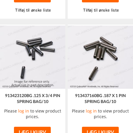
Tilføj til ønske liste
Tilføj til ønske liste
913423120BG .125 X 3/4 PIN
913437160BG .187 X 1 PIN
SPRING BAG/10
SPRING BAG/10
Please
log in
to view product
Please
log in
to view product
prices.
prices.
LÆG I KURV
LÆG I KURV