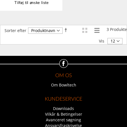
Tilføj til ønske liste
3
Produkte
Faldende
Sorter efter
orden
Vis
OM OS
Om Bowltech
KUNDESERVICE
Downloads
Vilkår & Betingelser
Avanceret søgning
Ansvarsfraskrivelse