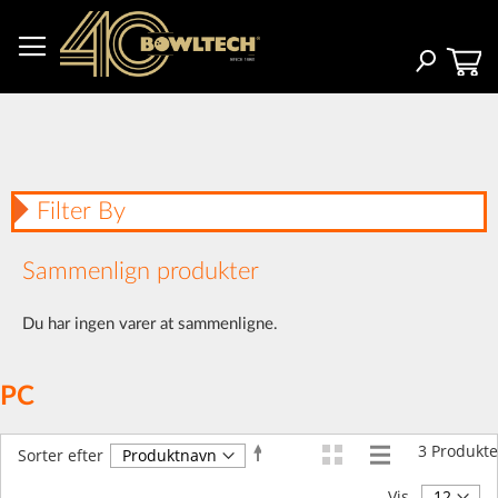
Skip
to
Content
Search
Filter By
Sammenlign produkter
Du har ingen varer at sammenligne.
PC
3
Produkte
Faldende
Sorter efter
orden
Vis