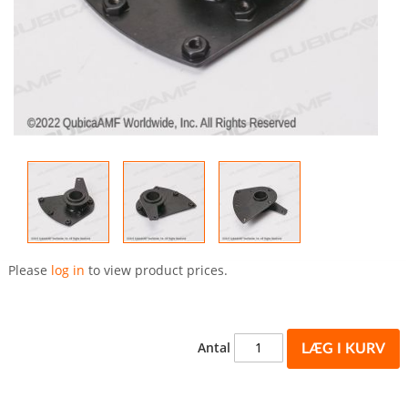
Gå
til
Please
log in
to view product prices.
starten
af
billedgalleriet
Antal
LÆG I KURV