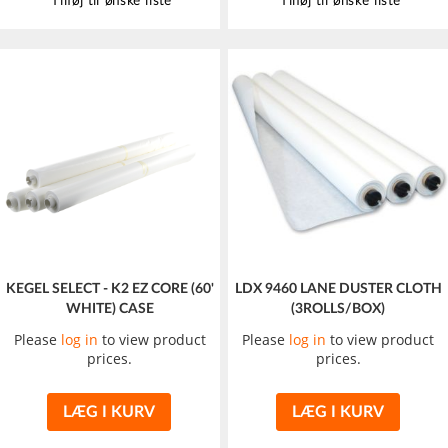
Tilføj til ønske liste
Tilføj til ønske liste
KEGEL SELECT - K2 EZ CORE (60'
LDX 9460 LANE DUSTER CLOTH
WHITE) CASE
(3ROLLS/BOX)
Please
log in
to view product
Please
log in
to view product
prices.
prices.
LÆG I KURV
LÆG I KURV