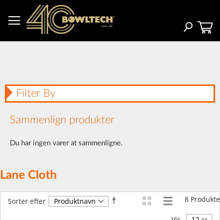
Skip
to
Content
Search
Filter By
Sammenlign produkter
Du har ingen varer at sammenligne.
Lane Cloth
8
Produkte
Faldende
Sorter efter
orden
Vis