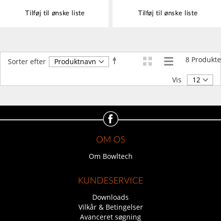
Tilføj til ønske liste
Tilføj til ønske liste
8
Produkte
Faldende
Sorter efter
orden
Vis
OM OS
Om Bowltech
KUNDESERVICE
Downloads
Vilkår & Betingelser
Avanceret søgning