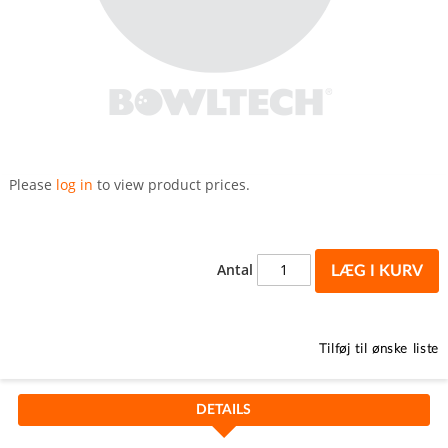
Gå
til
Please
log in
to view product prices.
starten
af
billedgalleriet
Antal
LÆG I KURV
Tilføj til ønske liste
DETAILS