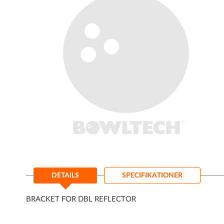
Gå
til
DETAILS
SPECIFIKATIONER
starten
af
billedgalleriet
BRACKET FOR DBL REFLECTOR