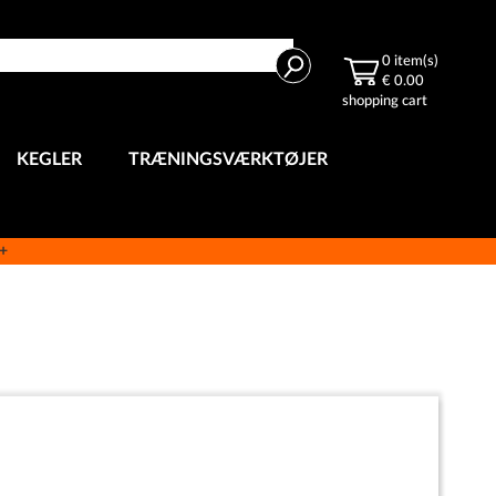
Search
0
item(s)
€ 0.00
shopping cart
KEGLER
TRÆNINGSVÆRKTØJER
e+