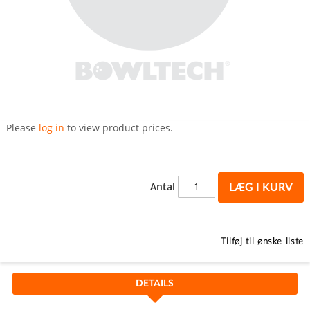
Gå
til
Please
log in
to view product prices.
starten
af
billedgalleriet
Antal
LÆG I KURV
Tilføj til ønske liste
DETAILS