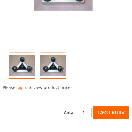
Gå
til
Please
log in
to view product prices.
starten
af
billedgalleriet
Antal
LÆG I KURV