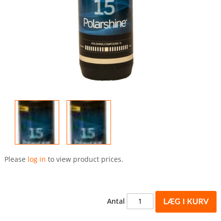
Gå
til
Please
log in
to view product prices.
starten
af
billedgalleriet
Antal
LÆG I KURV