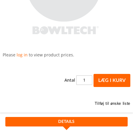
Gå
til
Please
log in
to view product prices.
starten
af
billedgalleriet
Antal
LÆG I KURV
Tilføj til ønske liste
DETAILS