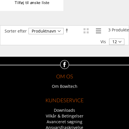
Tilføj til ønske liste
3
Produkte
Faldende
Sorter efter
orden
Vis
OM OS
Om Bowltech
KUNDESERVICE
Downloads
Vilkår & Betingelser
Avanceret søgning
Ansvarsfraskrivelse