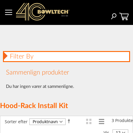
Skip
to
Content
Search
Filter By
Sammenlign produkter
Du har ingen varer at sammenligne.
Hood-Rack Install Kit
3
Produkte
Faldende
Sorter efter
orden
Vis