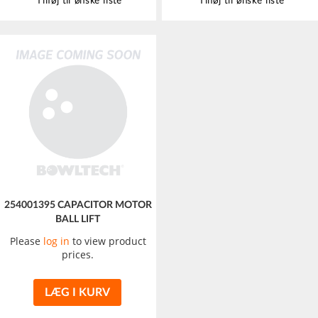
Tilføj til ønske liste
Tilføj til ønske liste
254001395 CAPACITOR MOTOR
BALL LIFT
Please
log in
to view product
prices.
LÆG I KURV