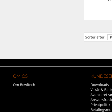
Til
Sorter efter
OM OS
KUNDESE
Om Bowltech
Downloads
Vilkår & Beti
Avanceret s
Ansvarsfrask
Privatpolitik
Betalingsmu