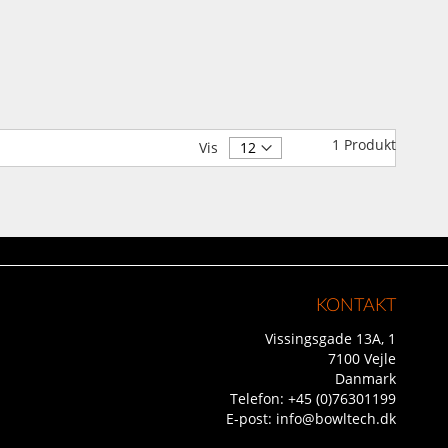
1
Produkt
Vis
KONTAKT
Vissingsgade 13A, 1
7100 Vejle
Danmark
Telefon:
+45 (0)76301199
E-post:
info@bowltech.dk