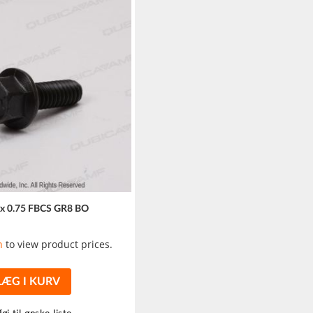
 x 0.75 FBCS GR8 BO
n
to view product prices.
LÆG I KURV