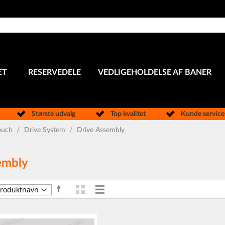
ET
RESERVEDELE
VEDLIGEHOLDELSE AF BANER
Største udvalg
Top kvalitet
Kunde servic
ouch
Drive System
Drive Assembly
embly
Gitter
Liste
Faldende
Vis
orden
som