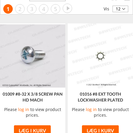
orden
Side
Side
Videre
Du
Side
Side
Side
Side
1
2
3
4
5
Vis
læser
i
øjeblikket
side
01009 #8-32 X 3/8 SCREW PAN
01016 #8 EXT TOOTH
HD MACH
LOCKWASHER PLATED
Please
log in
to view product
Please
log in
to view product
prices.
prices.
LÆG I KURV
LÆG I KURV