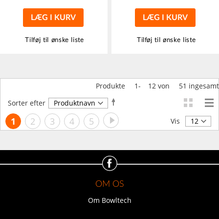
LÆG I KURV
LÆG I KURV
Tilføj til ønske liste
Tilføj til ønske liste
Produkte
1
-
12
von
51
ingesamt
Faldende
Sorter efter
orden
Side
Side
Videre
Du
Side
Side
Side
Side
1
2
3
4
5
Vis
læser
i
øjeblikket
side
OM OS
Om Bowltech