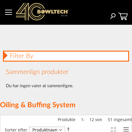
Skip
to
Content
Search
Filter By
Sammenlign produkter
Du har ingen varer at sammenligne.
Oiling & Buffing System
Produkte
1
-
12
von
51
ingesamt
Faldende
Sorter efter