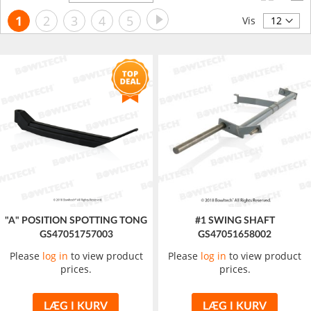
orden
Side
Side
Videre
Du
Side
Side
Side
Side
1
2
3
4
5
Vis
læser
i
øjeblikket
side
"A" POSITION SPOTTING TONG
#1 SWING SHAFT
GS47051757003
GS47051658002
Please
log in
to view product
Please
log in
to view product
prices.
prices.
LÆG I KURV
LÆG I KURV