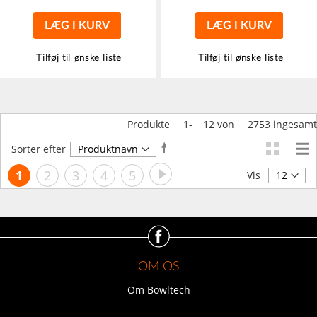
LÆG I KURV
LÆG I KURV
Tilføj til ønske liste
Tilføj til ønske liste
Produkte
1
-
12
von
2753
ingesamt
Faldende
Sorter efter
orden
Side
Side
Videre
Du
Side
Side
Side
Side
1
2
3
4
5
Vis
læser
i
øjeblikket
side
OM OS
Om Bowltech