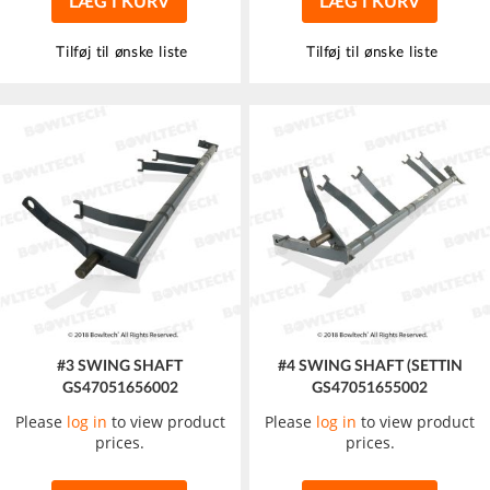
LÆG I KURV
LÆG I KURV
Tilføj til ønske liste
Tilføj til ønske liste
#3 SWING SHAFT
#4 SWING SHAFT (SETTIN
GS47051656002
GS47051655002
Please
log in
to view product
Please
log in
to view product
prices.
prices.