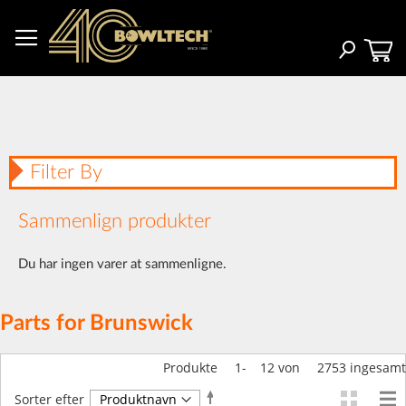
Skip
to
Content
Search
Filter By
Sammenlign produkter
Du har ingen varer at sammenligne.
Parts for Brunswick
Produkte
1
-
12
von
2753
ingesamt
Faldende
Sorter efter