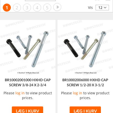
orden
Side
Side
Videre
Du
Side
Side
Side
Side
1
2
3
4
5
Vis
læser
i
øjeblikket
side
BR10002001000 HXHD CAP
BR10002006000 HXHD CAP
SCREW 3/8-24 X 2-3/4
SCREW 1/2-20 X 3-1/2
Please
log in
to view product
Please
log in
to view product
prices.
prices.
LÆG I KURV
LÆG I KURV