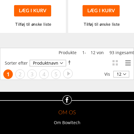
LÆG I KURV
LÆG I KURV
Tilføj til ønske liste
Tilføj til ønske liste
Produkte
1
-
12
von
93
ingesamt
Faldende
Sorter efter
orden
Side
Side
Videre
Du
Side
Side
Side
Side
1
2
3
4
5
Vis
læser
i
øjeblikket
side
OM OS
Om Bowltech