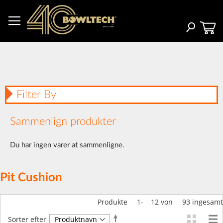
Skip
to
Content
Search
Filter By
Sammenlign produkter
Du har ingen varer at sammenligne.
Pit Cushion
Produkte
1
-
12
von
93
ingesamt
Faldende
Sorter efter