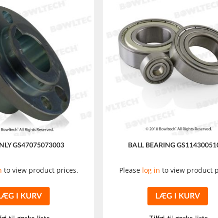
NLY GS47075073003
BALL BEARING GS11430051
n
to view product prices.
Please
log in
to view product p
LÆG I KURV
LÆG I KURV