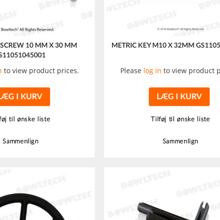
SCREW 10 MM X 30 MM
METRIC KEY M10 X 32MM GS110
S11051045001
n
to view product prices.
Please
log in
to view product p
LÆG I KURV
LÆG I KURV
føj til ønske liste
Tilføj til ønske liste
Sammenlign
Sammenlign