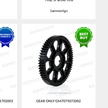
Tilføj til ønske liste
Sammenlign
1702003
GEAR ONLY GS47075072002