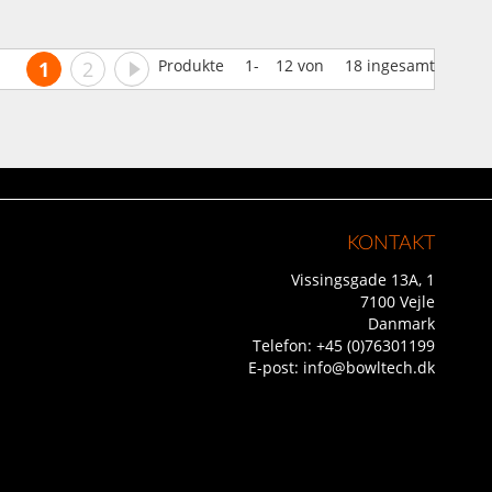
Side
Du læser i øjeblikket side
Side
Side
Videre
Produkte
1
-
12
von
18
ingesamt
1
2
KONTAKT
Vissingsgade 13A, 1
7100 Vejle
Danmark
Telefon:
+45 (0)76301199
E-post:
info@bowltech.dk