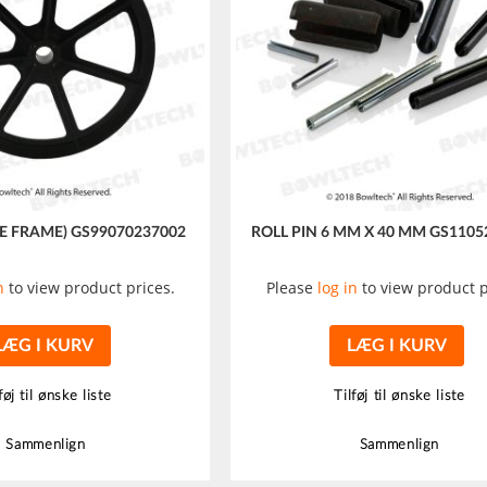
VE FRAME) GS99070237002
ROLL PIN 6 MM X 40 MM GS1105
n
to view product prices.
Please
log in
to view product p
LÆG I KURV
LÆG I KURV
føj til ønske liste
Tilføj til ønske liste
Sammenlign
Sammenlign