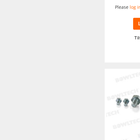
Please
log i
Til