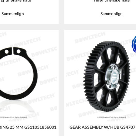
føj til ønske liste
Tilføj til ønske liste
Sammenlign
Sammenlign
RING 25 MM GS11051856001
GEAR ASSEMBLY W/HUB GS4707