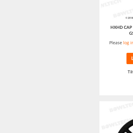
HXHD CAP 
G
Please
log i
Til