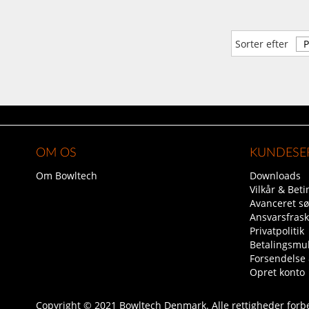
Sorter efter
OM OS
KUNDESE
Om Bowltech
Downloads
Vilkår & Beti
Avanceret s
Ansvarsfrask
Privatpolitik
Betalingsmu
Forsendelse
Opret konto
Copyright © 2021 Bowltech Denmark. Alle rettigheder forb