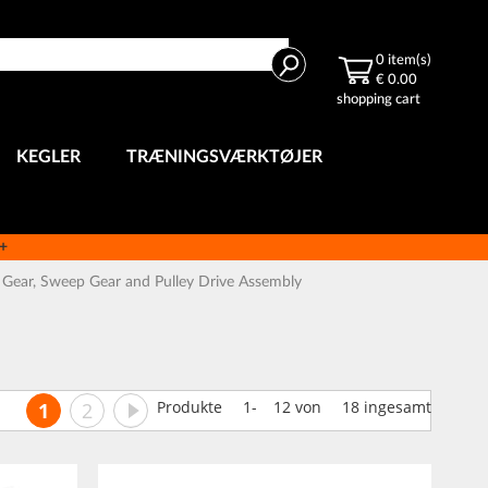
Search
0
item(s)
€ 0.00
shopping cart
KEGLER
TRÆNINGSVÆRKTØJER
e+
 Gear, Sweep Gear and Pulley Drive Assembly
Side
Du læser i øjeblikket side
Side
Side
Videre
Produkte
1
-
12
von
18
ingesamt
1
2