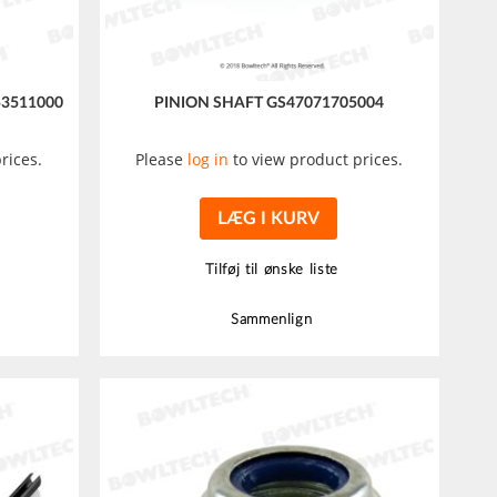
53511000
PINION SHAFT GS47071705004
rices.
Please
log in
to view product prices.
LÆG I KURV
Tilføj til ønske liste
Sammenlign