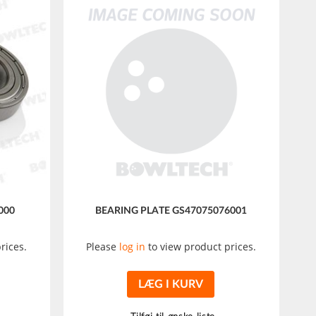
000
BEARING PLATE GS47075076001
rices.
Please
log in
to view product prices.
LÆG I KURV