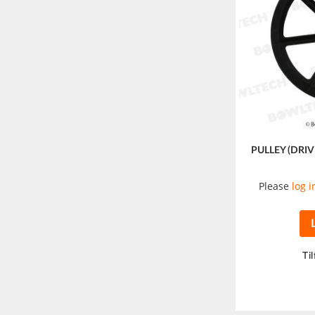
PULLEY (DRI
Please
log i
Til