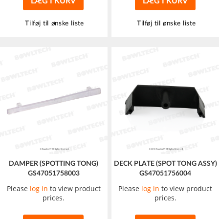
LÆG I KURV
LÆG I KURV
Tilføj til ønske liste
Tilføj til ønske liste
DAMPER (SPOTTING TONG)
DECK PLATE (SPOT TONG ASSY)
GS47051758003
GS47051756004
Please
log in
to view product
Please
log in
to view product
prices.
prices.