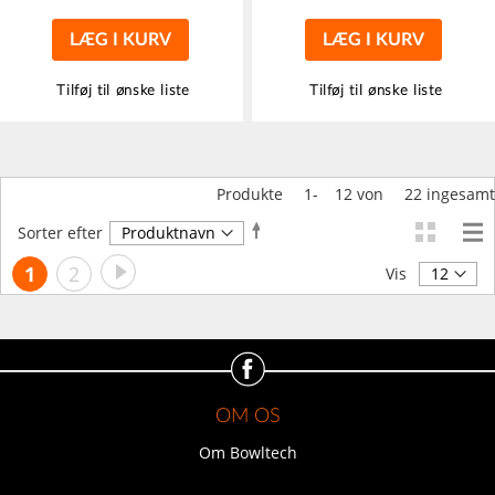
LÆG I KURV
LÆG I KURV
Tilføj til ønske liste
Tilføj til ønske liste
Produkte
1
-
12
von
22
ingesamt
Faldende
Sorter efter
orden
Side
Side
Videre
Du
Side
1
2
Vis
læser
i
øjeblikket
side
OM OS
Om Bowltech