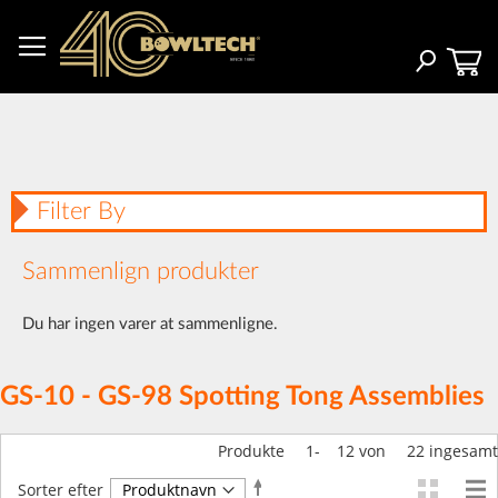
Skip
to
Content
Search
Filter By
Sammenlign produkter
Du har ingen varer at sammenligne.
GS-10 - GS-98 Spotting Tong Assemblies
Produkte
1
-
12
von
22
ingesamt
Faldende
Sorter efter