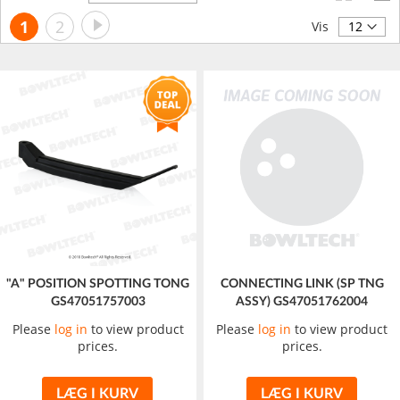
orden
Side
Side
Videre
Du
Side
1
2
Vis
læser
i
øjeblikket
side
"A" POSITION SPOTTING TONG
CONNECTING LINK (SP TNG
GS47051757003
ASSY) GS47051762004
Please
log in
to view product
Please
log in
to view product
prices.
prices.
LÆG I KURV
LÆG I KURV