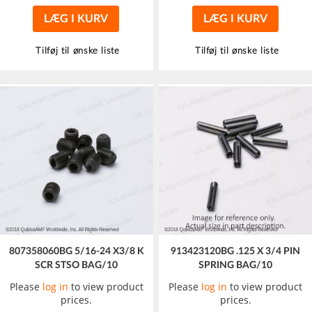
LÆG I KURV
LÆG I KURV
Tilføj til ønske liste
Tilføj til ønske liste
807358060BG 5/16-24 X3/8 K
913423120BG .125 X 3/4 PIN
SCR STSO BAG/10
SPRING BAG/10
Please
log in
to view product
Please
log in
to view product
prices.
prices.