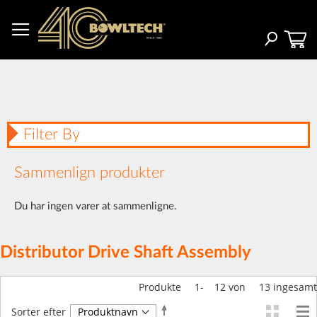
Skip
to
Content
Search
Filter By
Sammenlign produkter
Du har ingen varer at sammenligne.
Distributor Drive Shaft Assembly
Produkte
1
-
12
von
13
ingesamt
Faldende
Sorter efter