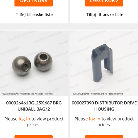
LÆG I KURV
LÆG I KURV
Tilføj til ønske liste
Tilføj til ønske liste
000026461BG .25X.687 BRG
000027390 DISTRIBUTOR DRIVE
UNIBALL BAG/2
HOUSING
Please
log in
to view product
Please
log in
to view product
prices.
prices.