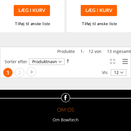
LÆG I KURV
LÆG I KURV
Tilføj til ønske liste
Tilføj til ønske liste
Produkte
1
-
12
von
13
ingesamt
Faldende
Sorter efter
orden
Side
Side
Videre
Du
Side
1
2
Vis
læser
i
øjeblikket
side
OM OS
Om Bowltech