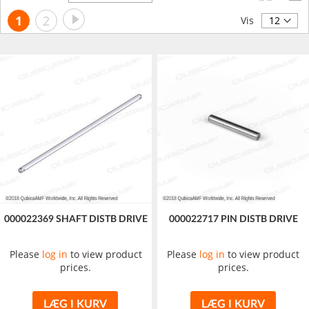
orden
Side
Side
Videre
Du
Side
1
2
Vis
læser
i
øjeblikket
side
000022369 SHAFT DISTB DRIVE
000022717 PIN DISTB DRIVE
Please
log in
to view product
Please
log in
to view product
prices.
prices.
LÆG I KURV
LÆG I KURV