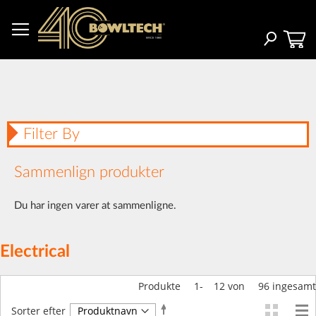
Skip
to
Content
Search
Filter By
Sammenlign produkter
Du har ingen varer at sammenligne.
Electrical
Produkte
1
-
12
von
96
ingesamt
Faldende
Sorter efter