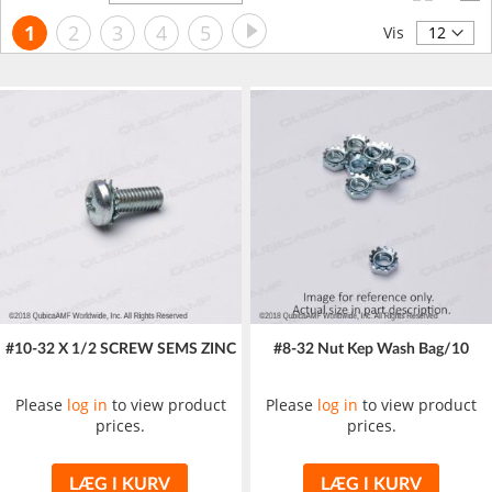
orden
Side
Side
Videre
Du
Side
Side
Side
Side
1
2
3
4
5
Vis
læser
i
øjeblikket
side
#10-32 X 1/2 SCREW SEMS ZINC
#8-32 Nut Kep Wash Bag/10
Please
log in
to view product
Please
log in
to view product
prices.
prices.
LÆG I KURV
LÆG I KURV