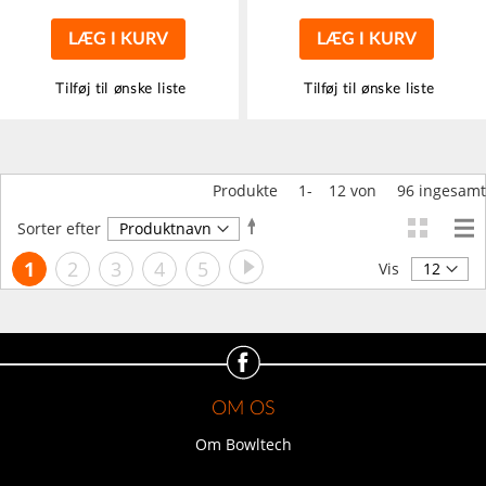
LÆG I KURV
LÆG I KURV
Tilføj til ønske liste
Tilføj til ønske liste
Produkte
1
-
12
von
96
ingesamt
Faldende
Sorter efter
orden
Side
Side
Videre
Du
Side
Side
Side
Side
1
2
3
4
5
Vis
læser
i
øjeblikket
side
OM OS
Om Bowltech