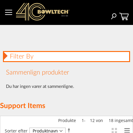
Skip
to
Content
Search
Filter By
Sammenlign produkter
Du har ingen varer at sammenligne.
Support Items
Produkte
1
-
12
von
18
ingesamt
Faldende
Sorter efter