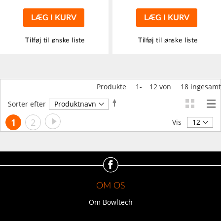
LÆG I KURV
LÆG I KURV
Tilføj til ønske liste
Tilføj til ønske liste
Produkte
1
-
12
von
18
ingesamt
Faldende
Sorter efter
orden
Side
Side
Videre
Du
Side
1
2
Vis
læser
i
øjeblikket
side
OM OS
Om Bowltech