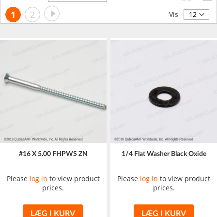
orden
Side
Side
Videre
Du
Side
1
2
Vis
læser
i
øjeblikket
side
#16 X 5.00 FHPWS ZN
1/4 Flat Washer Black Oxide
Please
log in
to view product
Please
log in
to view product
prices.
prices.
LÆG I KURV
LÆG I KURV