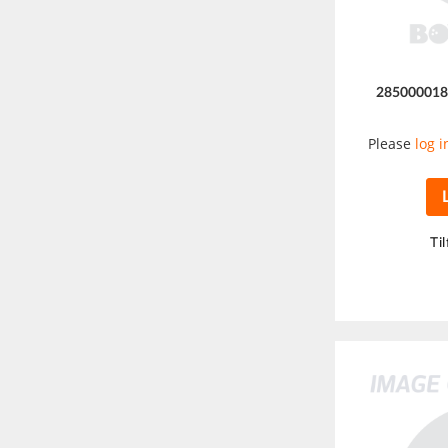
28500001
Please
log i
Til