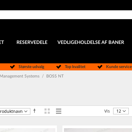
ET
RESERVEDELE
VEDLIGEHOLDELSE AF BANER
Største udvalg
Top kvalitet
Kunde servic
Management Systems
BOSS NT
Gitter
Liste
Faldende
Vis
Vis
orden
som