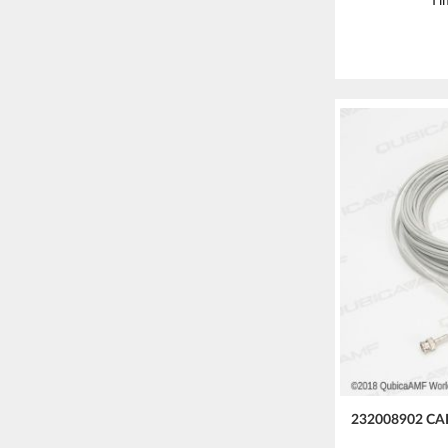
Til
232008902 CA