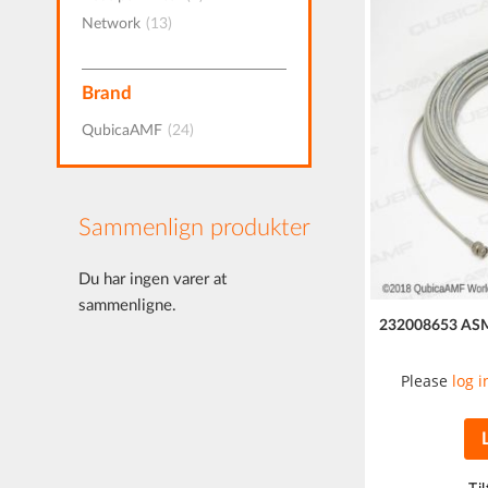
vare
Network
13
Brand
vare
QubicaAMF
24
Sammenlign produkter
Du har ingen varer at
sammenligne.
232008653 AS
Please
log i