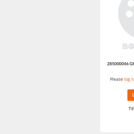
285000046 G
Please
log i
Til