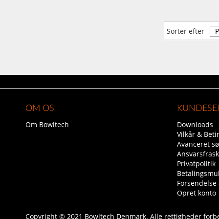
Sorter efter
OM OS
KUNDESE
Om Bowltech
Downloads
Vilkår & Beti
Avanceret s
Ansvarsfrask
Privatpolitik
Betalingsmu
Forsendelse
Opret konto
Copyright © 2021 Bowltech Denmark. Alle rettigheder forb