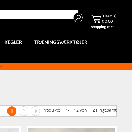
Search
0
item(s)
€ 0.00
shopping cart
KEGLER
TRÆNINGSVÆRKTØJER
e+
Side
Du læser i øjeblikket side
Side
Side
Videre
Produkte
1
-
12
von
24
ingesamt
1
2