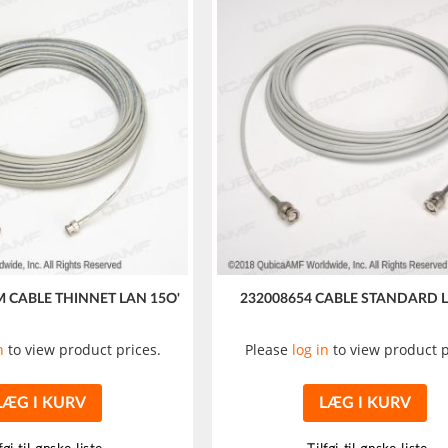
M CABLE THINNET LAN 15O'
232008654 CABLE STANDARD L
n
to view product prices.
Please
log in
to view product p
LÆG I KURV
LÆG I KURV