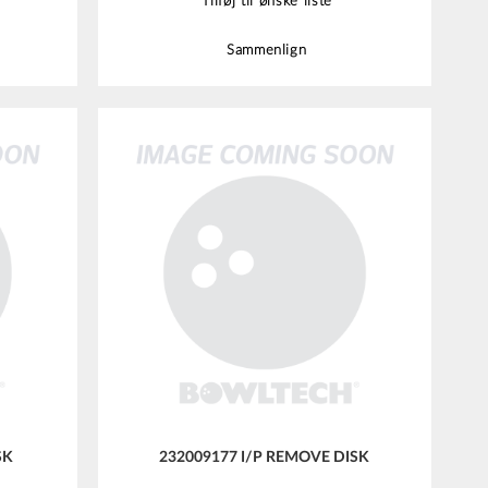
Tilføj til ønske liste
Sammenlign
SK
232009177 I/P REMOVE DISK