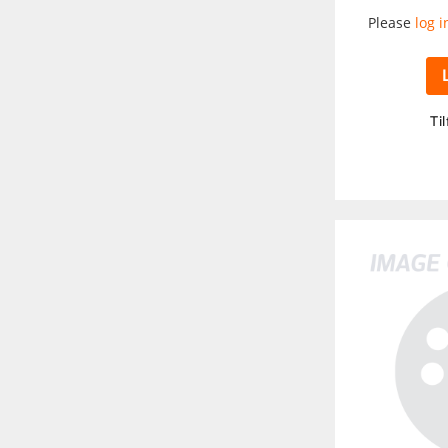
Please
log i
Til