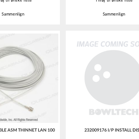
føj til ønske liste
Tilføj til ønske liste
Sammenlign
Sammenlign
BLE ASM THINNET LAN 100
232009176 I/P INSTALL DI