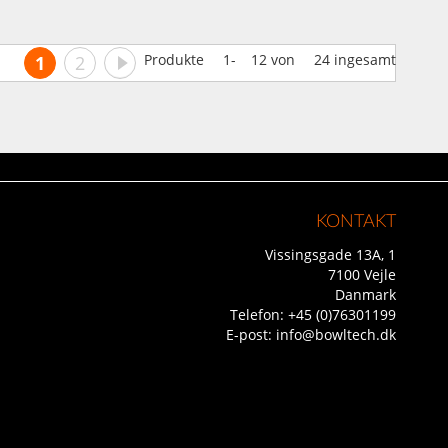
Side
Du læser i øjeblikket side
Side
Side
Videre
Produkte
1
-
12
von
24
ingesamt
1
2
KONTAKT
Vissingsgade 13A, 1
7100 Vejle
Danmark
Telefon:
+45 (0)76301199
E-post:
info@bowltech.dk