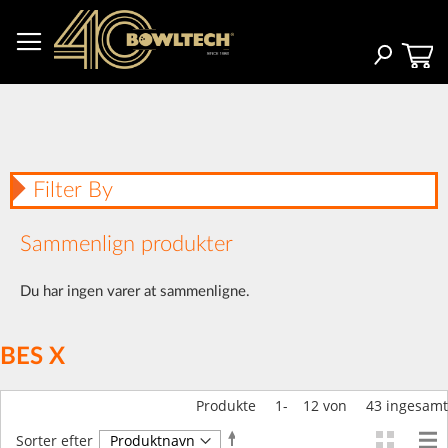
Skip
to
Content
Search
Filter By
Sammenlign produkter
Du har ingen varer at sammenligne.
BES X
Produkte
1
-
12
von
43
ingesamt
Faldende
Sorter efter