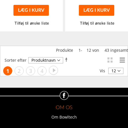
LÆG I KURV
LÆG I KURV
Tilføj til ønske liste
Tilføj til ønske liste
Produkte
1
-
12
von
43
ingesamt
Faldende
Sorter efter
orden
Side
Side
Videre
Du
Side
Side
Side
1
2
3
4
Vis
læser
i
øjeblikket
side
OM OS
Om Bowltech