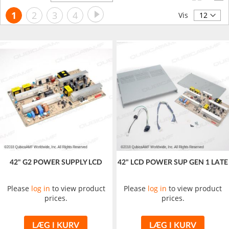
orden
Side
Side
Videre
Du
Side
Side
Side
1
2
3
4
Vis
læser
i
øjeblikket
side
42" G2 POWER SUPPLY LCD
42" LCD POWER SUP GEN 1 LATE
Please
log in
to view product
Please
log in
to view product
prices.
prices.
LÆG I KURV
LÆG I KURV