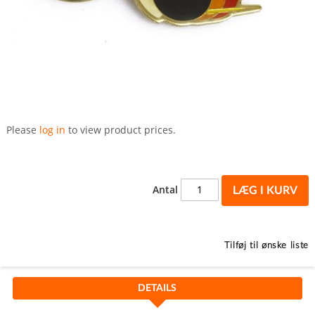
Gå
til
Please
log in
to view product prices.
starten
af
billedgalleriet
Antal
LÆG I KURV
Tilføj til ønske liste
DETAILS