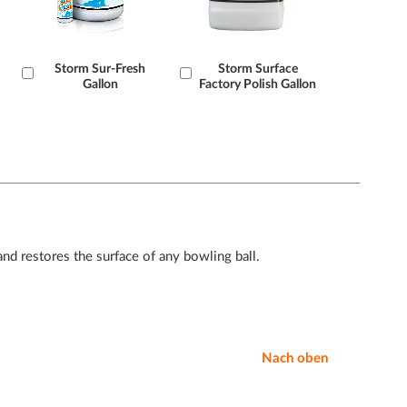
Læg
Storm Sur-Fresh
Læg
Storm Surface
Gallon
Factory Polish Gallon
i
i
kurv
kurv
and restores the surface of any bowling ball.
Nach oben