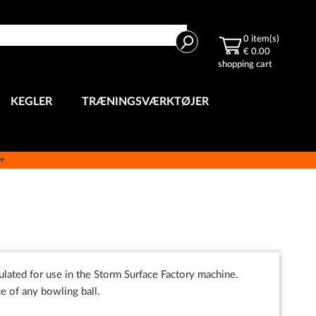
Search
0
item(s)
€ 0.00
shopping cart
KEGLER
TRÆNINGSVÆRKTØJER
e+
ulated for use in the Storm Surface Factory machine.
ce of any bowling ball.