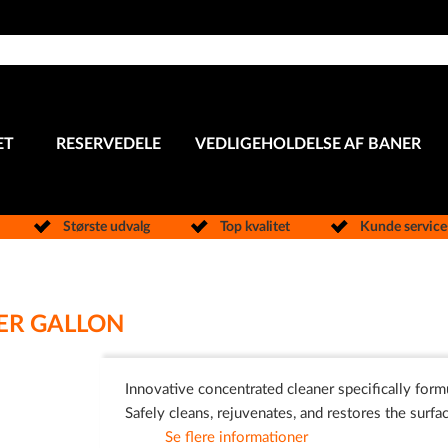
ET
RESERVEDELE
VEDLIGEHOLDELSE AF BANER
Største udvalg
Top kvalitet
Kunde servic
ER GALLON
Innovative concentrated cleaner specifically form
Safely cleans, rejuvenates, and restores the surfa
Se flere informationer