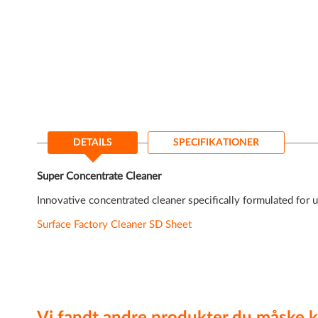
til
starten
af
billedgalleriet
DETAILS
SPECIFIKATIONER
Super Concentrate Cleaner
Innovative concentrated cleaner specifically formulated for u
Surface Factory Cleaner SD Sheet
Vi fandt andre produkter du måske k