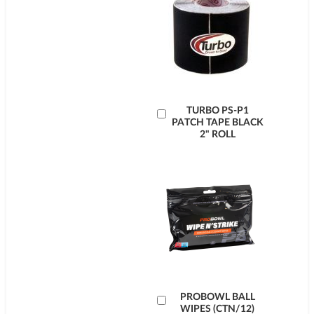
Læg
TURBO PS-P1
PATCH TAPE BLACK
i
2" ROLL
kurv
Læg
PROBOWL BALL
WIPES (CTN/12)
i