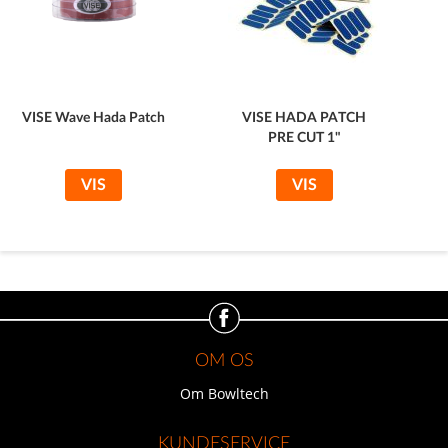
VISE Wave Hada Patch
VISE HADA PATCH
PRE CUT 1"
VIS
VIS
OM OS
Om Bowltech
KUNDESERVICE