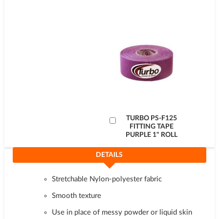
kurv
Læg
TURBO PS-F125
FITTING TAPE
i
PURPLE 1" ROLL
kurv
DETAILS
Stretchable Nylon-polyester fabric
Smooth texture
Use in place of messy powder or liquid skin