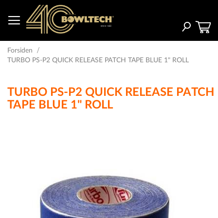
Skip
to
Content
Search
Forsiden
TURBO PS-P2 QUICK RELEASE PATCH TAPE BLUE 1" ROLL
TURBO PS-P2 QUICK RELEASE PATCH
TAPE BLUE 1" ROLL
Gå
til
slutningen
af
billedgalleriet