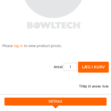
Gå
til
Please
log in
to view product prices.
starten
af
billedgalleriet
Antal
LÆG I KURV
Tilføj til ønske liste
DETAILS