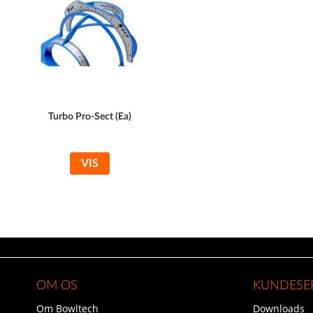
Turbo Pro-Sect (Ea)
VIS
OM OS
KUNDESE
Om Bowltech
Downloads