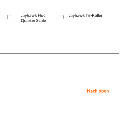
Læg
Jayhawk Hoc
Læg
Jayhawk Tri-Roller
Quarter Scale
i
i
kurv
kurv
Nach oben