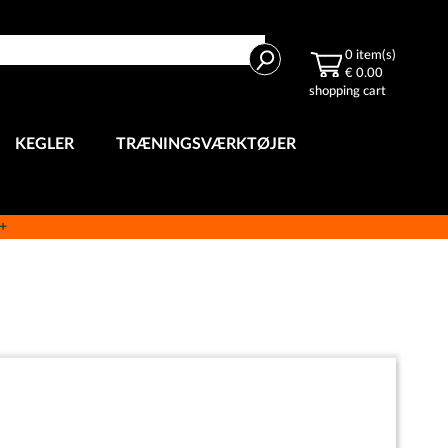
Search
0
item(s)
€ 0.00
shopping cart
KEGLER
TRÆNINGSVÆRKTØJER
e+